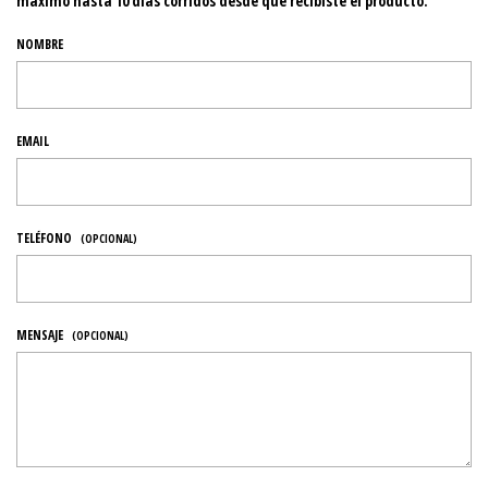
máximo hasta 10 días corridos desde que recibiste el producto.
NOMBRE
EMAIL
TELÉFONO
(OPCIONAL)
MENSAJE
(OPCIONAL)