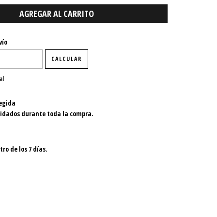
P:
CAMBIAR CP
vío
CALCULAR
al
egida
uidados durante toda la compra.
ro de los 7 días.