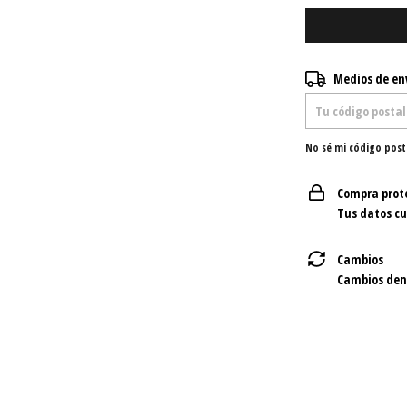
Entregas para el C
Medios de en
No sé mi código post
Compra prot
Tus datos c
Cambios
Cambios dent