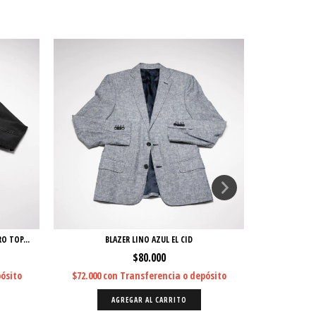
O TOP...
BLAZER LINO AZUL EL CID
SA
$80.000
ósito
$72.000
con
Transferencia o depósito
$72.000
c
AGREGAR AL CARRITO