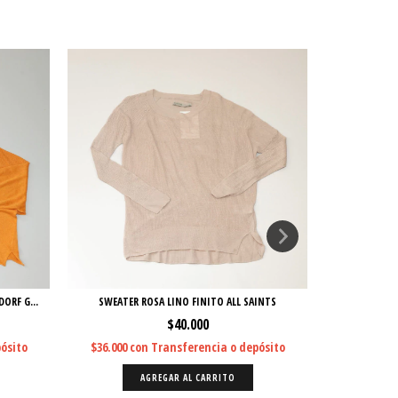
ORF G...
SWEATER ROSA LINO FINITO ALL SAINTS
SWEATER RO
$40.000
ósito
$36.000
con
Transferencia o depósito
$135.000
c
AGREGAR AL CARRITO