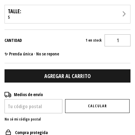
TALLE:
S
CANTIDAD
1
en stock
✨ Prenda única · No se repone
Entregas para el CP:
CAMBIAR CP
Medios de envío
CALCULAR
No sé mi código postal
Compra protegida