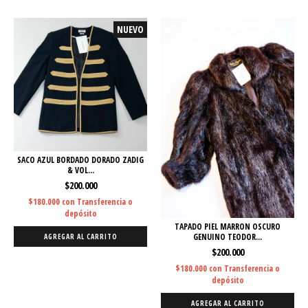
NUEVO
SACO AZUL BORDADO DORADO ZADIG
& VOL...
$200.000
$180.000
con
Transferencia o
depósito
TAPADO PIEL MARRON OSCURO
GENUINO TEODOR...
AGREGAR AL CARRITO
$200.000
$180.000
con
Transferencia o
depósito
AGREGAR AL CARRITO