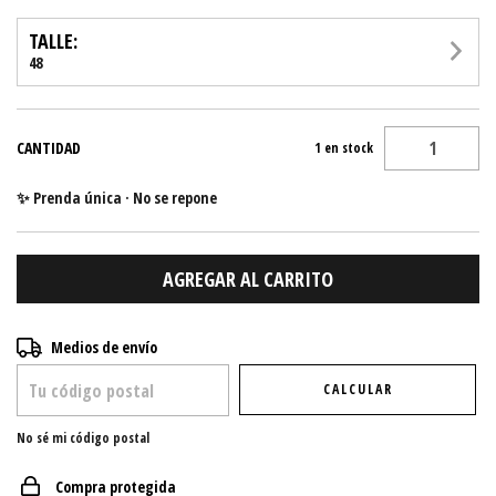
TALLE:
48
CANTIDAD
1
en stock
✨ Prenda única · No se repone
Entregas para el CP:
CAMBIAR CP
Medios de envío
CALCULAR
No sé mi código postal
Compra protegida