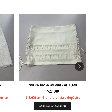
A
POLLERA BLANCA CORDONES WITH JEAN
POLLERA NE
$20.000
ósito
$18.000
con
Transferencia o depósito
$18.000
c
AGREGAR AL CARRITO