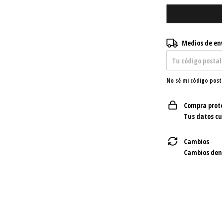
Entregas para el C
Medios de en
No sé mi código post
Compra prot
Tus datos c
Cambios
Cambios dent