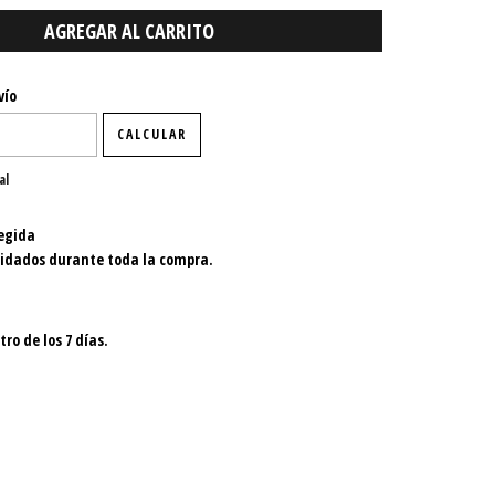
P:
CAMBIAR CP
vío
CALCULAR
al
egida
uidados durante toda la compra.
ro de los 7 días.