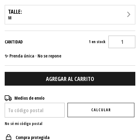
TALLE:
M
CANTIDAD
1
en stock
✨ Prenda única · No se repone
Entregas para el CP:
CAMBIAR CP
Medios de envío
CALCULAR
No sé mi código postal
Compra protegida