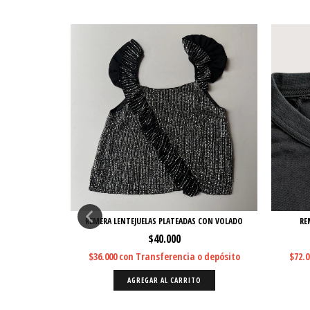
REMERA LENTEJUELAS PLATEADAS CON VOLADO
RE
$40.000
$36.000
con
Transferencia o depósito
$72.
AGREGAR AL CARRITO