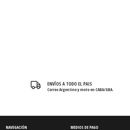
LLI
 depósito
O
ENVÍOS A TODO EL PAIS
Correo Argentino y moto en CABA/GBA.
NAVEGACIÓN
MEDIOS DE PAGO