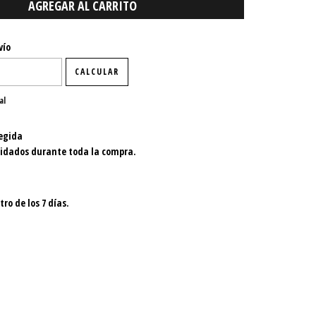
P:
CAMBIAR CP
vío
CALCULAR
al
egida
uidados durante toda la compra.
ro de los 7 días.