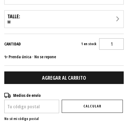
TALLE:
M
CANTIDAD
1
en stock
✨ Prenda única · No se repone
Entregas para el CP:
CAMBIAR CP
Medios de envío
CALCULAR
No sé mi código postal