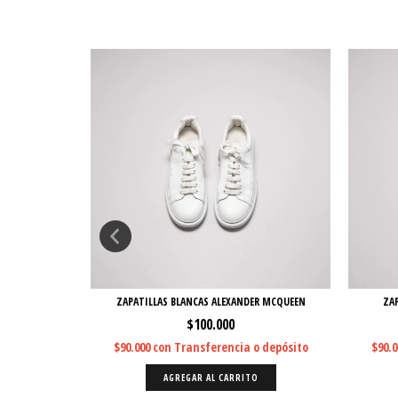
E NIKE
ZAPATILLAS BLANCAS ALEXANDER MCQUEEN
ZAP
$100.000
 depósito
$90.000
con
Transferencia o depósito
$90.
O
AGREGAR AL CARRITO