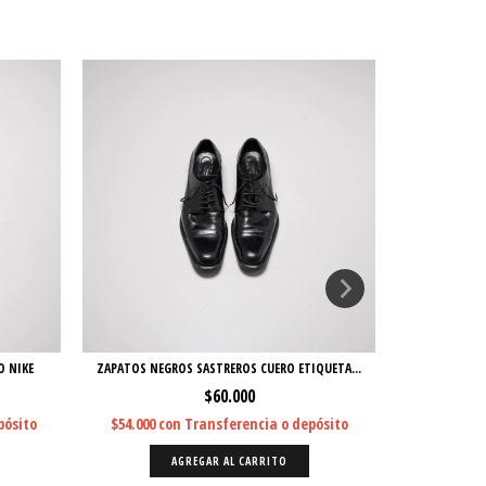
O NIKE
ZAPATOS NEGROS SASTREROS CUERO ETIQUETA...
ZAPATILL
$60.000
pósito
$54.000
con
Transferencia o depósito
$135.000
c
AGREGAR AL CARRITO