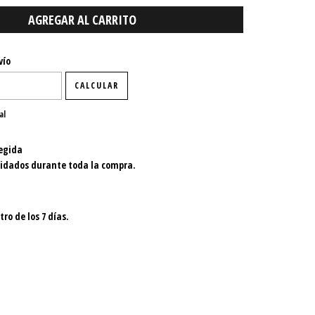
P:
CAMBIAR CP
vío
CALCULAR
al
egida
uidados durante toda la compra.
ro de los 7 días.