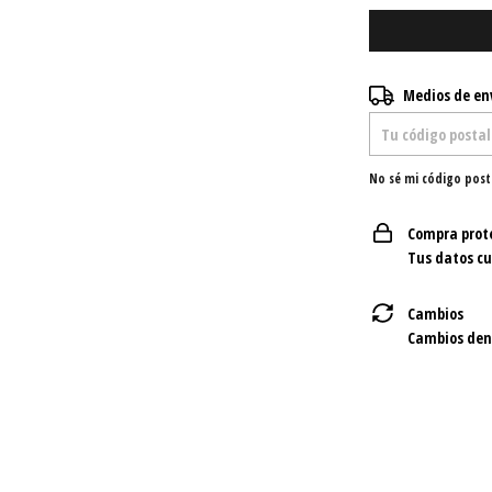
Entregas para el C
Medios de en
No sé mi código post
Compra prot
Tus datos c
Cambios
Cambios dent