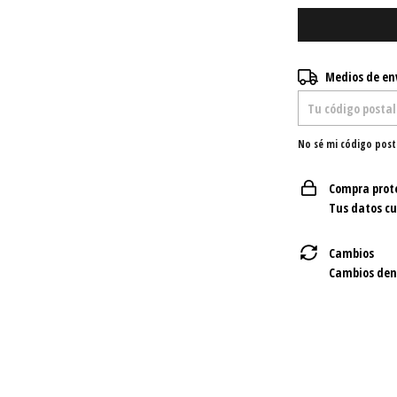
Entregas para el C
Medios de en
No sé mi código post
Compra prot
Tus datos c
Cambios
Cambios dent