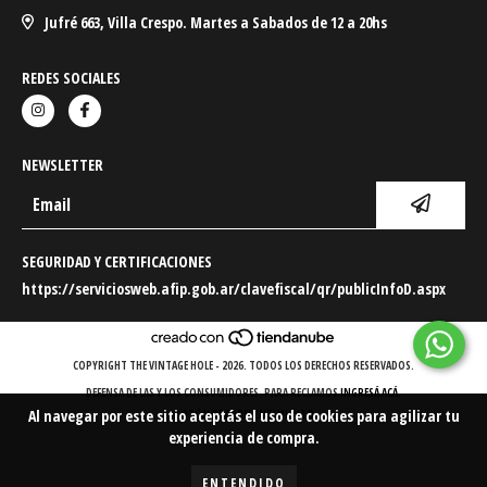
Jufré 663, Villa Crespo. Martes a Sabados de 12 a 20hs
REDES SOCIALES
NEWSLETTER
SEGURIDAD Y CERTIFICACIONES
https://serviciosweb.afip.gob.ar/clavefiscal/qr/publicInfoD.aspx
COPYRIGHT THE VINTAGE HOLE - 2026. TODOS LOS DERECHOS RESERVADOS.
DEFENSA DE LAS Y LOS CONSUMIDORES. PARA RECLAMOS
INGRESÁ ACÁ.
Al navegar por este sitio
aceptás el uso de cookies
para agilizar tu
BOTÓN DE ARREPENTIMIENTO
experiencia de compra.
ENTENDIDO